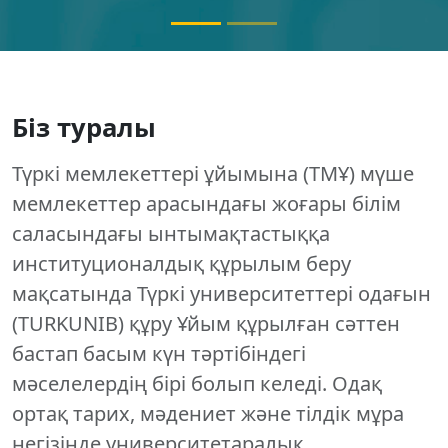
Біз туралы
Түркі мемлекеттері ұйымына (ТМҰ) мүше
мемлекеттер арасындағы жоғары білім
саласындағы ынтымақтастыққа
институционалдық құрылым беру
мақсатында Түркі университеттері одағын
(TURKUNIB) құру Ұйым құрылған сәттен
бастап басым күн тәртібіндегі
мәселелердің бірі болып келеді. Одақ
ортақ тарих, мәдениет және тілдік мұра
негізінде университетаралық