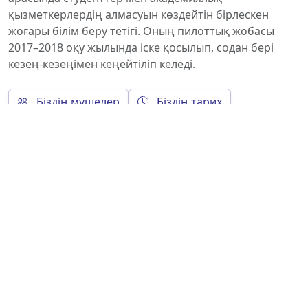
қызметкерлердің алмасуын көздейтін бірлескен
жоғары білім беру тетігі. Оның пилоттық жобасы
2017–2018 оқу жылында іске қосылып, содан бері
кезең-кезеңімен кеңейтіліп келеді.
Біздің мүшелер
Біздің тарих