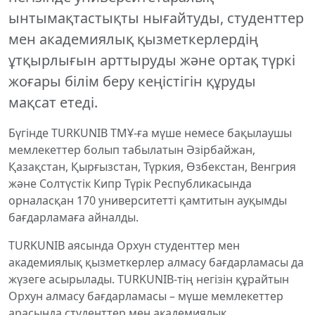
ынтымақтастықты нығайтуды, студенттер
мен академиялық қызметкерлердің
ұтқырлығын арттыруды және ортақ түркі
жоғары білім беру кеңістігін құруды
мақсат етеді.
Бүгінде TURKUNIB ТМҰ-ға мүше немесе бақылаушы
мемлекеттер болып табылатын Әзірбайжан,
Қазақстан, Қырғызстан, Түркия, Өзбекстан, Венгрия
және Солтүстік Кипр Түрік Республикасында
орналасқан 170 университетті қамтитын ауқымды
бағдарламаға айналды.
TURKUNIB аясында Орхун студенттер мен
академиялық қызметкерлер алмасу бағдарламасы да
жүзеге асырылады. TURKUNIB-тің негізін құрайтын
Орхун алмасу бағдарламасы – мүше мемлекеттер
арасында студенттер мен академиялық