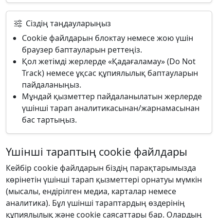
Сіздің таңдауларыңыз
Cookie файлдарын блоктау немесе жою үшін
браузер баптауларын реттеңіз.
Қол жетімді жерлерде «Қадағаламау» (Do Not
Track) немесе ұқсас құпиялылық баптауларын
пайдаланыңыз.
Мұндай қызметтер пайдаланылатын жерлерде
үшінші тарап аналитикасынан/жарнамасынан
бас тартыңыз.
Үшінші тараптың cookie файлдары
Кейбір cookie файлдарын біздің парақтарымызда
көрінетін үшінші тарап қызметтері орнатуы мүмкін
(мысалы, ендірілген медиа, карталар немесе
аналитика). Бұл үшінші тараптардың өздерінің
құпиялылық және cookie саясаттары бар. Олардың