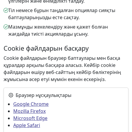
үлгілерін және өнімділікті талдау.
Тіл немесе бұрын таңдалған опциялар сияқты
баптауларыңызды есте сақтау.
Мазмұнды жекелендіру және қажет болған
жағдайда тиісті акцияларды ұсыну.
Cookie файлдарын басқару
Cookie файлдарын браузер баптаулары мен басқа
құралдар арқылы басқара аласыз. Кейбір cookie
файлдарын өшіру веб-сайттың кейбір бөліктерінің
жұмысына әсер етуі мүмкін екенін ескеріңіз.
Браузер нұсқаулықтары
Google Chrome
Mozilla Firefox
Microsoft Edge
Apple Safari