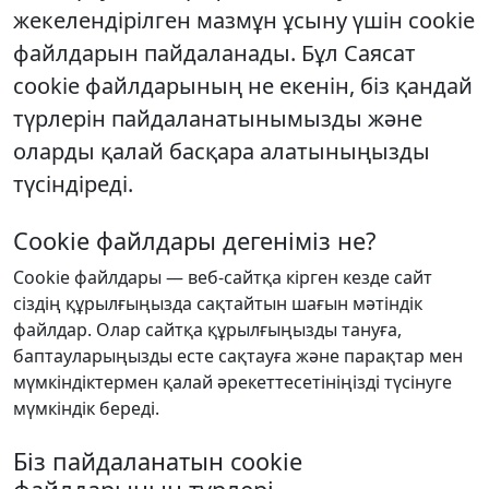
жекелендірілген мазмұн ұсыну үшін cookie
файлдарын пайдаланады. Бұл Саясат
cookie файлдарының не екенін, біз қандай
түрлерін пайдаланатынымызды және
оларды қалай басқара алатыныңызды
түсіндіреді.
Cookie файлдары дегеніміз не?
Cookie файлдары — веб-сайтқа кірген кезде сайт
сіздің құрылғыңызда сақтайтын шағын мәтіндік
файлдар. Олар сайтқа құрылғыңызды тануға,
баптауларыңызды есте сақтауға және парақтар мен
мүмкіндіктермен қалай әрекеттесетініңізді түсінуге
мүмкіндік береді.
Біз пайдаланатын cookie