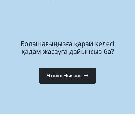
Болашағыңызға қарай келесі
қадам жасауға дайынсыз ба?
Өтініш Нысаны