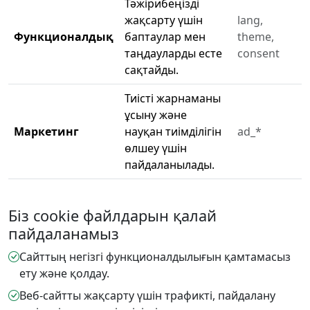
Тәжірибеңізді
жақсарту үшін
lang,
Функционалдық
баптаулар мен
theme,
таңдауларды есте
consent
сақтайды.
Тиісті жарнаманы
ұсыну және
Маркетинг
науқан тиімділігін
ad_*
өлшеу үшін
пайдаланылады.
Біз cookie файлдарын қалай
пайдаланамыз
Сайттың негізгі функционалдылығын қамтамасыз
ету және қолдау.
Веб-сайтты жақсарту үшін трафикті, пайдалану