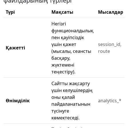
файлдарының түрлері
Түрі
Мақсаты
Мысалдар
Негізгі
функционалдылық
пен қауіпсіздік
үшін қажет
session_id,
Қажетті
(мысалы, сеансты
route
басқару,
жүктемені
теңестіру).
Сайтты жақсарту
үшін келушілердің
оны қалай
Өнімділік
analytics_*
пайдаланатынын
түсінуге
көмектеседі.