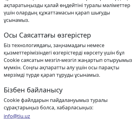
ақпаратыңызды қалай өңдейтіні туралы мәліметтер
үшін олардың құжаттамасын қарап шығуды
ұсынамыз.
Осы Саясаттағы өзгерістер
Біз технологиядағы, заңнамадағы немесе
қызметтерімізіндегі өзгерістерді көрсету үшін бұл
Cookie саясатын мезгіл-мезгіл жаңартып отыруымыз
мүмкін. Соңғы ақпаратты алу үшін осы парақты
мерзімді түрде қарап тұруды ұсынамыз.
Бізбен байланысу
Cookie файлдарын пайдалануымыз туралы
сұрақтарыңыз болса, хабарласыңыз:
info@tiu.uz