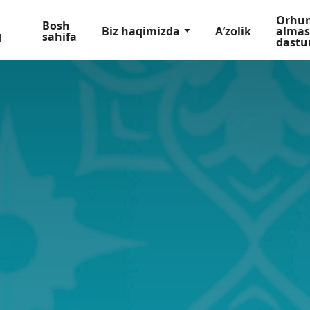
Orhu
Bosh
Biz haqimizda
Aʼzolik
almas
sahifa
dastu