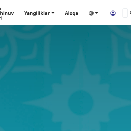
n
hinuv
Yangiliklar
Aloqa
ri