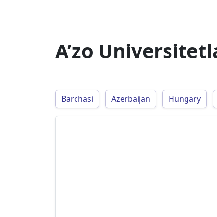
A’zo Universitetl
Barchasi
Azerbaijan
Hungary