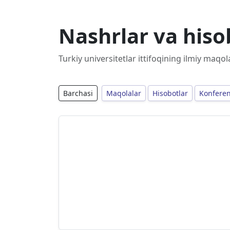
Nashrlar va hiso
Turkiy universitetlar ittifoqining ilmiy maqola
Barchasi
Maqolalar
Hisobotlar
Konferen