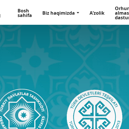
Orhu
Bosh
Biz haqimizda
Aʼzolik
almas
sahifa
dastu