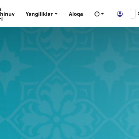
n
hinuv
Yangiliklar
Aloqa
ri