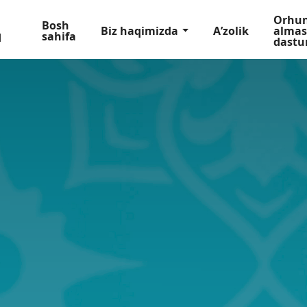
Orhu
Bosh
Biz haqimizda
Aʼzolik
almas
sahifa
dastu