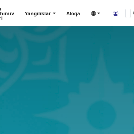
n
hinuv
Yangiliklar
Aloqa
ri