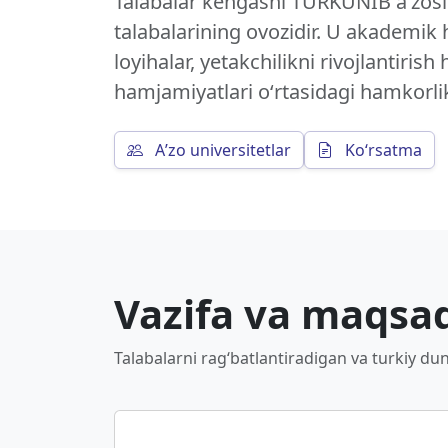
Talabalar kengashi TURKUNIB aʼzosi 
talabalarining ovozidir. U akademik
loyihalar, yetakchilikni rivojlantiri
hamjamiyatlari oʻrtasidagi hamkorlik
Aʼzo universitetlar
Koʻrsatma
Vazifa va maqsa
Talabalarni ragʻbatlantiradigan va turkiy d