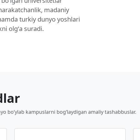
boʻlgan universitetlar
 harakatchanlik, madaniy
sh hamda turkiy dunyo yoshlari
ni olgʻa suradi.
dlar
unyo boʻylab kampuslarni bogʻlaydigan amaliy tashabbuslar.