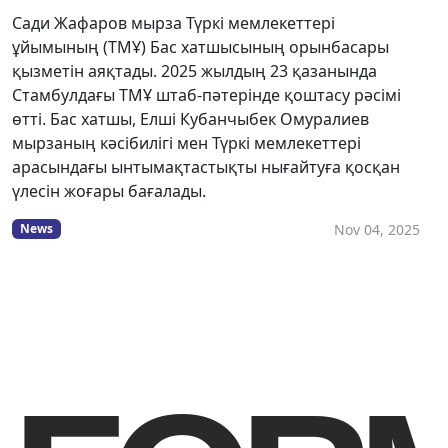
Сади Жафаров мырза Түркі мемлекеттері
ұйымының (ТМҰ) Бас хатшысының орынбасары
қызметін аяқтады. 2025 жылдың 23 қазанында
Стамбулдағы ТМҰ штаб-пәтерінде қоштасу рәсімі
өтті. Бас хатшы, Елші Кубанчыбек Омуралиев
мырзаның кәсібилігі мен Түркі мемлекеттері
арасындағы ынтымақтастықты нығайтуға қосқан
үлесін жоғары бағалады.
Nov 04, 2025
News