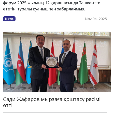
форум 2025 жылдың 12 қарашасында Ташкентте
өтетіні туралы қуанышпен хабарлаймыз.
Nov 04, 2025
News
Сади Жафаров мырзаға қоштасу рәсімі
өтті