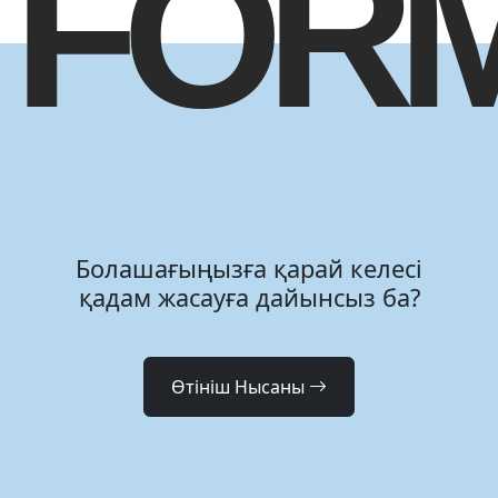
FOR
Болашағыңызға қарай келесі
қадам жасауға дайынсыз ба?
Өтініш Нысаны