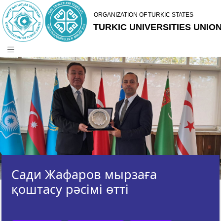
Сади Жафаров мырзаға
қоштасу рәсімі өтті