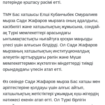
пәтерінде қоштасу рәсімі өтті.
ТМҰ Бас хатшысы Елші Кубанчыбек Омуралиев
мырза Сади Жафаров мырзаға оның адалдығы,
кәсібилігі және хатшылықтың жұмысына, сондай-
ақ Түркі мемлекеттері арасындағы
ынтымақтастықты нығайтуға қосқан маңызды
үлесі үшін алғысын білдірді. Ол Сади Жафаров
мырзаның хатшылықтың институционалдық
әлеуетін арттырудағы рөлін және Мүше
мемлекеттермен жүктелген міндеттерді тиімді
орындаудағы үлесін атап өтті.
Өз сөзінде Сади Жафаров мырза Бас хатшы мен
әріптестеріне қолдауы үшін алғыс айтып,
хатшылықтың жетістіктері ұжымдық күш-жігердің
нәтижесі екенін атап өтті. Ол Түркі бірлігін