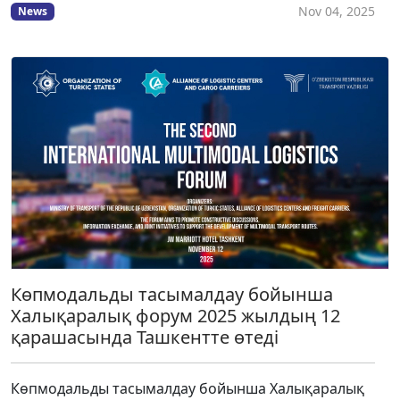
Nov 04, 2025
News
Көпмодальды тасымалдау бойынша
Халықаралық форум 2025 жылдың 12
қарашасында Ташкентте өтеді
Көпмодальды тасымалдау бойынша Халықаралық