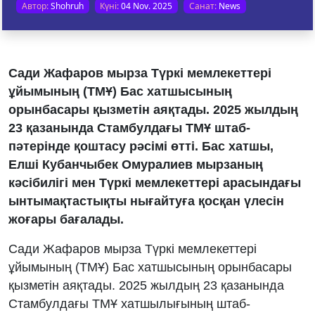
Автор:
Shohruh
Күні:
04 Nov. 2025
Санат:
News
Сади Жафаров мырза Түркі мемлекеттері
ұйымының (ТМҰ) Бас хатшысының
орынбасары қызметін аяқтады. 2025 жылдың
23 қазанында Стамбулдағы ТМҰ штаб-
пәтерінде қоштасу рәсімі өтті. Бас хатшы,
Елші Кубанчыбек Омуралиев мырзаның
кәсібилігі мен Түркі мемлекеттері арасындағы
ынтымақтастықты нығайтуға қосқан үлесін
жоғары бағалады.
Сади Жафаров мырза Түркі мемлекеттері
ұйымының (ТМҰ) Бас хатшысының орынбасары
қызметін аяқтады. 2025 жылдың 23 қазанында
Стамбулдағы ТМҰ хатшылығының штаб-